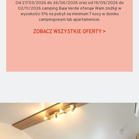
Umowa od 27.03.2026 do 23.05.2026 oraz od 06.06.2026
do 06.07.2026 i od 07.09.2026 do 02.11.2026. Promocyjna
cena lub procentowa zniżka za dzień pobytu na miejscach
campingowych Comfort oraz Natural Green (nie nad
jeziorem, opłata klimatyzacyjna nie jest wliczona w cenę,
oferta nie łączy się z innymi promocjami). Brak możliwości
rezerwacji oferty.
ZOBACZ WSZYSTKIE OFERTY >