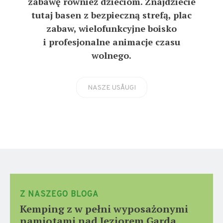
zabawę również dzieciom. Znajdziecie
tutaj basen z bezpieczną strefą, plac
zabaw, wielofunkcyjne boisko
i profesjonalne animacje czasu
wolnego.
NASZE USÅUGI
Z NASZEGO BLOGA
Kemping z w pełni wyposażonymi
namiotami nad Jeziorem Garda