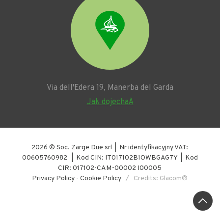
Via dell'Edera 19, Manerba del Garda
Jak dojechaÄ
2026 © Soc. Zarge Due srl | Nr identyfikacyjny VAT:
00605760982 | Kod CIN: IT017102B1OWBGAG7Y | Kod
CIR: 017102-CAM-00002 I00005
Privacy Policy
-
Cookie Policy
/ Credits: Glacom®