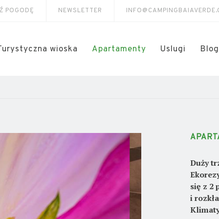
Ź POGODĘ
NEWSLETTER
INFO@CAMPINGBAIAVERDE
Turystyczna wioska
Apartamenty
Uslugi
Blog
APART
Duży tr
Ekorezy
się z 2
i rozkł
Klimaty