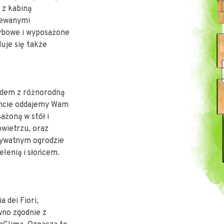
 z kabiną
zewanymi
zybowe i wyposażone
uje się także
rodem z różnorodną
encie oddajemy Wam
ażoną w stół i
wietrzu, oraz
rywatnym ogrodzie
elenią i słońcem.
 dei Fiori,
wno zgodnie z