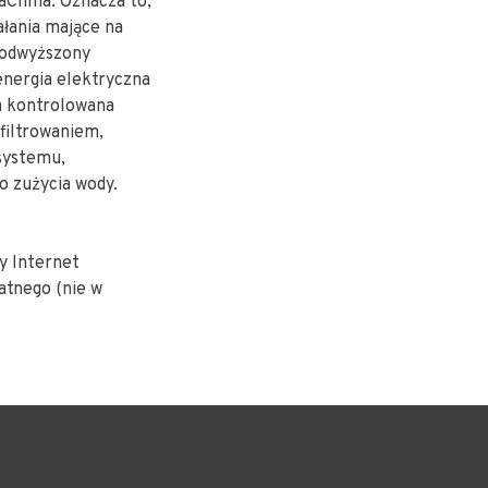
aClima. Oznacza to,
ałania mające na
Podwyższony
energia elektryczna
a kontrolowana
filtrowaniem,
systemu,
o zużycia wody.
y Internet
atnego (nie w