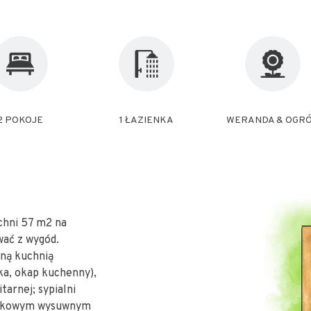
2 POKOJE
1 ŁAZIENKA
WERANDA & OGR
chni 57 m2 na
wać z wygód.
oną kuchnią
ka, okap kuchenny),
tarnej; sypialni
datkowym wysuwnym