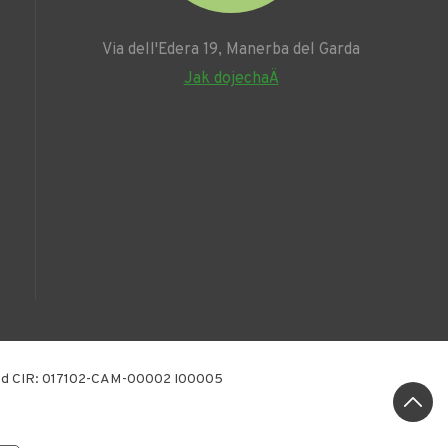
Via dell'Edera 19, Manerba del Garda
Jak dojechaÄ
Kod CIR: 017102-CAM-00002 I00005