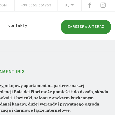
.COM
+39 0365.651753
PL
Kontakty
ZAREZERWUJ TERAZ
AMENT IRIS
zypokojowy apartament na parterze naszej
dencji Baia dei Fiori może pomieścić do 6 osób, składa
 pokoi i 1 łazienki, salonu z aneksem kuchennym
adanej kanapy, dużej werandy i prywatnego ogrodu.
zacja i darmowe łącze internetowe.