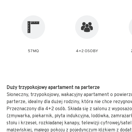
57MQ
4+2 OSOBY
Duży trzypokojowy apartament na parterze
Słoneczny, trzypokojowy, wakacyjny apartament o powierz
parterze, idealny dla dużej rodziny, która nie chce rezygno
Przeznaczony dla 4+2 osób. Składa się z salonu z wyposaż
(zmywarka, piekarnik, płyta indukcyjna, lodówka, zamrażar
stołu i krzeseł, rozkładanej kanapy, telewizji cyfrowej/sateli
małżeńskiej, małego pokoju z pojedynczym łóżkiem z do