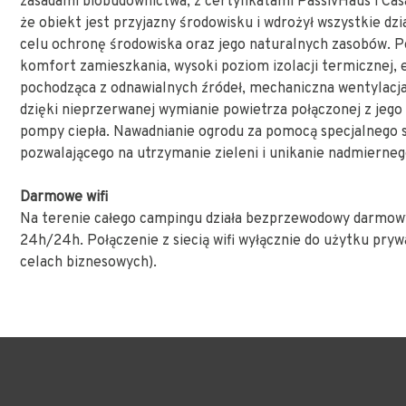
zasadami biobudownictwa, z certyfikatami PassivHaus i Cas
że obiekt jest przyjazny środowisku i wdrożył wszystkie dzi
celu ochronę środowiska oraz jego naturalnych zasobów. 
komfort zamieszkania, wysoki poziom izolacji termicznej, 
pochodząca z odnawialnych źródeł, mechaniczna wentylacj
dzięki nieprzerwanej wymianie powietrza połączonej z jego 
pompy ciepła. Nawadnianie ogrodu za pomocą specjalnego 
pozwalającego na utrzymanie zieleni i unikanie nadmierneg
Darmowe wifi
Na terenie całego campingu działa bezprzewodowy darmow
24h/24h. Połączenie z siecią wifi wyłącznie do użytku pryw
celach biznesowych).