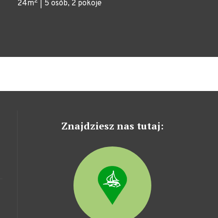
2
24m
| 5 osób, 2 pokoje
Znajdziesz nas tutaj: