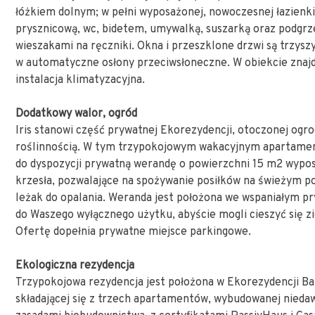
łóżkiem dolnym; w pełni wyposażonej, nowoczesnej łazienki
prysznicową, wc, bidetem, umywalką, suszarką oraz podgr
wieszakami na ręczniki. Okna i przeszklone drzwi są trzys
w automatyczne osłony przeciwsłoneczne. W obiekcie znajd
instalacja klimatyzacyjna.
Dodatkowy walor, ogród
Iris stanowi część prywatnej Ekorezydencji, otoczonej og
roślinnością. W tym trzypokojowym wakacyjnym apartam
do dyspozycji prywatną werandę o powierzchni 15 m2 wypos
krzesła, pozwalające na spożywanie posiłków na świeżym po
leżak do opalania. Weranda jest położona we wspaniałym p
do Waszego wyłącznego użytku, abyście mogli cieszyć się zi
Ofertę dopełnia prywatne miejsce parkingowe.
Ekologiczna rezydencja
Trzypokojowa rezydencja jest położona w Ekorezydencji Baia
składającej się z trzech apartamentów, wybudowanej nieda