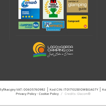
identyfikacyjny VAT: 00605760982 | Kod CIN: IT017102B1OWBGAG7Y | 
Privacy Policy
-
Cookie Policy
/ Credits: Glacom®