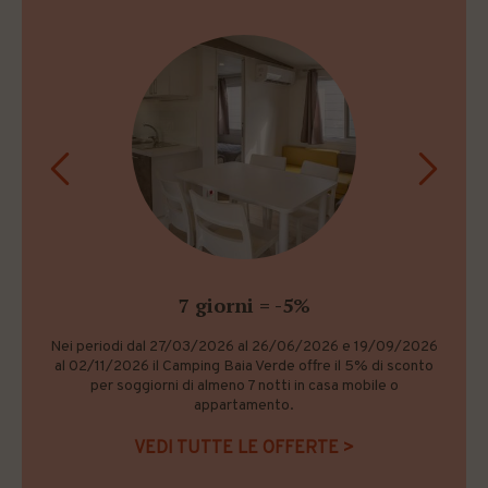
ACSI 2026 - ANWB CKE 2026 - ADAC
7 giorni = -5%
CampCard 2026
Nei periodi dal 27/03/2026 al 26/06/2026 e 19/09/2026
al 02/11/2026 il Camping Baia Verde offre il 5% di sconto
Convenzione nei periodi dal 27/03/2026 al 23/05/2026 e
per soggiorni di almeno 7 notti in casa mobile o
06/06/2026 al 06/07/2026 e dal 07/09/2026 al
appartamento.
02/11/2026. A seconda della carta, prezzo giornaliero in
promozione o percentuale di sconto per piazzole Comfort o
VEDI TUTTE LE OFFERTE >
Natural Green limitate, non a lago (esclusa tassa di
soggiorno, non cumulabile con altre offerte). Offerta NON