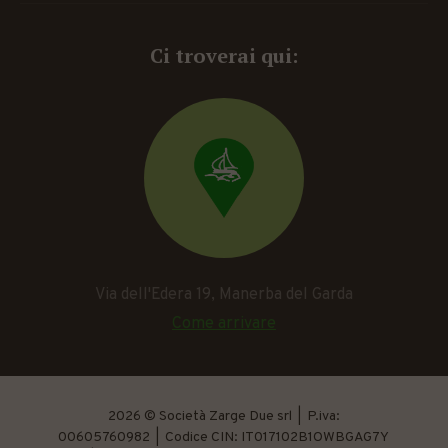
Ci troverai qui:
Via dell'Edera 19, Manerba del Garda
Come arrivare
2026 © Società Zarge Due srl | P.iva:
00605760982 | Codice CIN: IT017102B1OWBGAG7Y