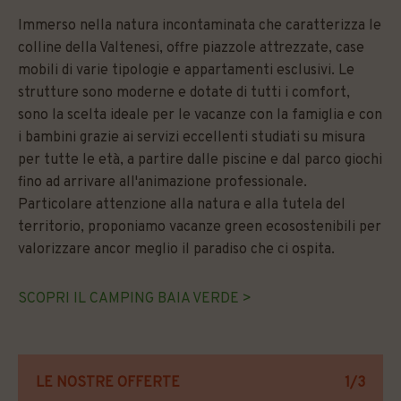
Immerso nella natura incontaminata che caratterizza le
colline della Valtenesi, offre piazzole attrezzate, case
mobili di varie tipologie e appartamenti esclusivi. Le
strutture sono moderne e dotate di tutti i comfort,
sono la scelta ideale per le vacanze con la famiglia e con
i bambini grazie ai servizi eccellenti studiati su misura
per tutte le età, a partire dalle piscine e dal parco giochi
fino ad arrivare all'animazione professionale.
Particolare attenzione alla natura e alla tutela del
territorio, proponiamo vacanze green ecosostenibili per
valorizzare ancor meglio il paradiso che ci ospita.
SCOPRI IL CAMPING BAIA VERDE >
LE NOSTRE OFFERTE
LE NOSTRE OFFERTE
2/3
3/3
1/3