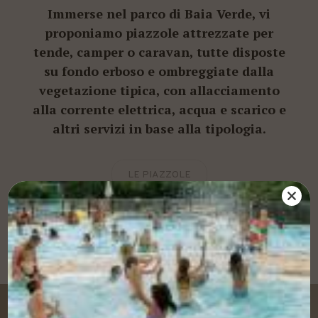
Immerse nel parco di Baia Verde, vi
proponiamo piazzole attrezzate per
tende, camper o caravan, tutte disposte
su fondo erboso e ombreggiate dalla
vegetazione tipica, con allacciamento
alla corrente elettrica, acqua e scarico e
altri servizi in base alla tipologia.
LE PIAZZOLE
PRENOTA UNA PIAZZOLA