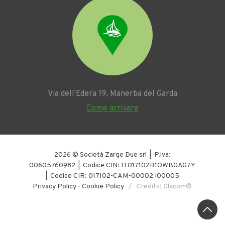
Via dell'Edera 19, Manerba del Garda
Come arrivare
2026 © Società Zarge Due srl | P.iva:
00605760982 | Codice CIN: IT017102B1OWBGAG7Y
| Codice CIR: 017102-CAM-00002 I00005
Privacy Policy
-
Cookie Policy
/ Credits: Glacom®